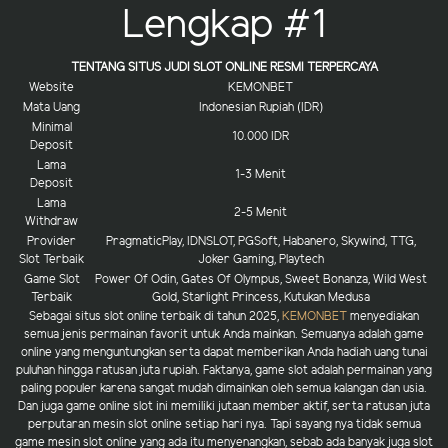
Lengkap #1
TENTANG SITUS JUDI SLOT ONLINE RESMI TERPERCAYA
Website
KEMONBET
Mata Uang
Indonesian Rupiah (IDR)
Minimal
10.000 IDR
Deposit
Lama
1-3 Menit
Deposit
Lama
2-5 Menit
Withdraw
Provider
PragmaticPlay, IDNSLOT, PGSoft, Habanero, Skywind, TTG,
Slot Terbaik
Joker Gaming, Playtech
Game Slot
Power Of Odin, Gates Of Olympus, Sweet Bonanza, Wild West
Terbaik
Gold, Starlight Princess, Kutukan Medusa
Sebagai situs slot online terbaik di tahun 2025,
KEMONBET
menyediakan
semua jenis permainan favorit untuk Anda mainkan. Semuanya adalah game
online yang menguntungkan serta dapat memberikan Anda hadiah uang tunai
puluhan hingga ratusan juta rupiah. Faktanya, game slot adalah permainan yang
paling populer karena sangat mudah dimainkan oleh semua kalangan dan usia.
Dan juga game online slot ini memiliki jutaan member aktif, serta ratusan juta
perputaran mesin slot online setiap hari nya. Tapi sayang nya tidak semua
game mesin slot online yang ada itu menyenangkan, sebab ada banyak juga slot