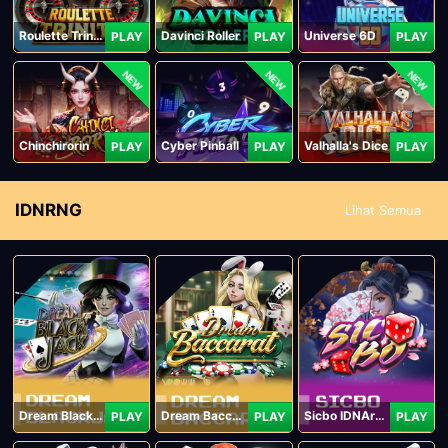
Roulette Trinity
Davinci Roller
Universe 6D
PLAY
PLAY
PLAY
NEW
NEW
NEW
Chinchirorin
Cyber Pinball
Valhalla's Dice
PLAY
PLAY
PLAY
IDNRNG
Lihat Semua
Dream Blackjack
Dream Baccarat
Sicbo IDNArcade
PLAY
PLAY
PLAY