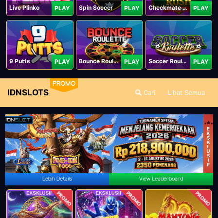
Live Plinko
Spin Soccer
Checkmate Rush
PLAY
PLAY
PLAY
9 Putts
Bounce Roulette
Soccer Roulette
PLAY
PLAY
PLAY
PROMO
IDNSLOTS
Cari
Lihat Semua
Lebih Details
View Leaderboard
PROMO
PROMO
PROMO