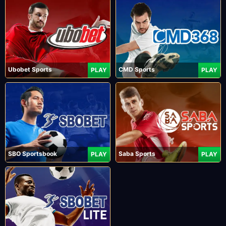
Ubobet Sports
CMD Sports
PLAY
PLAY
SBO Sportsbook
Saba Sports
PLAY
PLAY