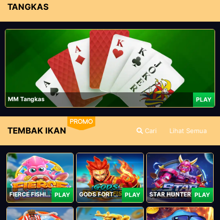
TANGKAS
MM Tangkas
PLAY
PROMO
TEMBAK IKAN
Cari
Lihat Semua
FIERCE FISHING
GODS FORTUNE FISHING
STAR HUNTER
PLAY
PLAY
PLAY