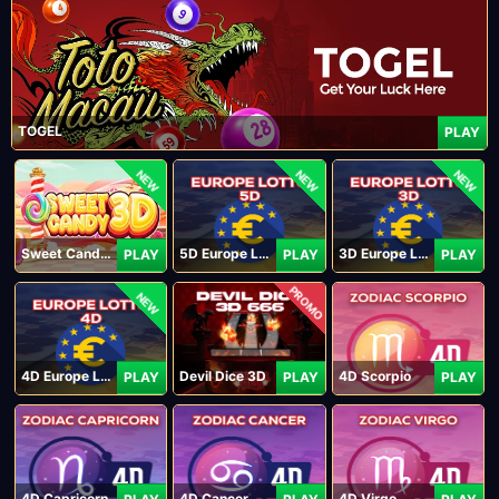
TOGEL
PLAY
NEW
NEW
NEW
Sweet Candy 3D
5D Europe Lotto
3D Europe Lotto
PLAY
PLAY
PLAY
PROMO
NEW
4D Europe Lotto
Devil Dice 3D
4D Scorpio
PLAY
PLAY
PLAY
4D Capricorn
4D Cancer
4D Virgo