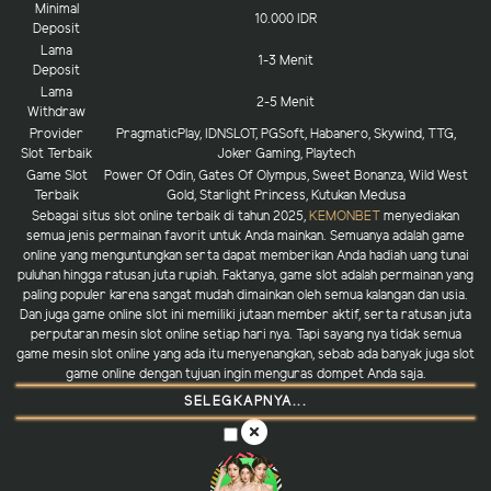
Minimal
10.000 IDR
Deposit
Lama
1-3 Menit
Deposit
Lama
2-5 Menit
Withdraw
Provider
PragmaticPlay, IDNSLOT, PGSoft, Habanero, Skywind, TTG,
Slot Terbaik
Joker Gaming, Playtech
Game Slot
Power Of Odin, Gates Of Olympus, Sweet Bonanza, Wild West
Terbaik
Gold, Starlight Princess, Kutukan Medusa
Sebagai situs slot online terbaik di tahun 2025,
KEMONBET
menyediakan
semua jenis permainan favorit untuk Anda mainkan. Semuanya adalah game
online yang menguntungkan serta dapat memberikan Anda hadiah uang tunai
puluhan hingga ratusan juta rupiah. Faktanya, game slot adalah permainan yang
paling populer karena sangat mudah dimainkan oleh semua kalangan dan usia.
Dan juga game online slot ini memiliki jutaan member aktif, serta ratusan juta
perputaran mesin slot online setiap hari nya. Tapi sayang nya tidak semua
game mesin slot online yang ada itu menyenangkan, sebab ada banyak juga slot
game online dengan tujuan ingin menguras dompet Anda saja.
SELEGKAPNYA...