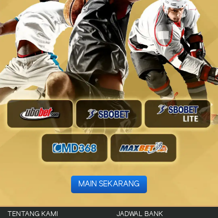
MAIN SEKARANG
TENTANG KAMI
JADWAL BANK