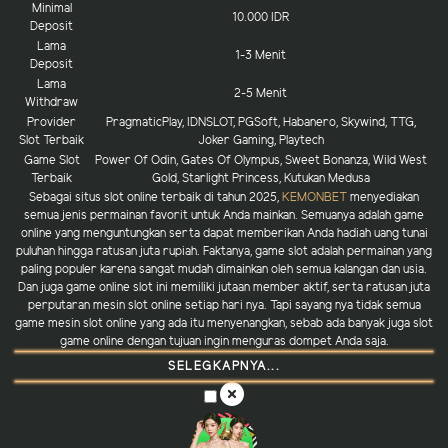
Minimal
10.000 IDR
Deposit
Lama
1-3 Menit
Deposit
Lama
2-5 Menit
Withdraw
Provider
PragmaticPlay, IDNSLOT, PGSoft, Habanero, Skywind, TTG,
Slot Terbaik
Joker Gaming, Playtech
Game Slot
Power Of Odin, Gates Of Olympus, Sweet Bonanza, Wild West
Terbaik
Gold, Starlight Princess, Kutukan Medusa
Sebagai situs slot online terbaik di tahun 2025,
KEMONBET
menyediakan
semua jenis permainan favorit untuk Anda mainkan. Semuanya adalah game
online yang menguntungkan serta dapat memberikan Anda hadiah uang tunai
puluhan hingga ratusan juta rupiah. Faktanya, game slot adalah permainan yang
paling populer karena sangat mudah dimainkan oleh semua kalangan dan usia.
Dan juga game online slot ini memiliki jutaan member aktif, serta ratusan juta
perputaran mesin slot online setiap hari nya. Tapi sayang nya tidak semua
game mesin slot online yang ada itu menyenangkan, sebab ada banyak juga slot
game online dengan tujuan ingin menguras dompet Anda saja.
SELEGKAPNYA...