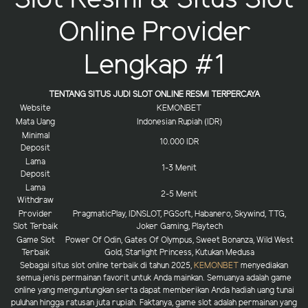
Slot Resmi & Situs Slot
Online Provider
Lengkap #1
TENTANG SITUS JUDI SLOT ONLINE RESMI TERPERCAYA
Website
KEMONBET
Mata Uang
Indonesian Rupiah (IDR)
Minimal
10.000 IDR
Deposit
Lama
1-3 Menit
Deposit
Lama
2-5 Menit
Withdraw
Provider
PragmaticPlay, IDNSLOT, PGSoft, Habanero, Skywind, TTG,
Slot Terbaik
Joker Gaming, Playtech
Game Slot
Power Of Odin, Gates Of Olympus, Sweet Bonanza, Wild West
Terbaik
Gold, Starlight Princess, Kutukan Medusa
Sebagai situs slot online terbaik di tahun 2025,
KEMONBET
menyediakan
semua jenis permainan favorit untuk Anda mainkan. Semuanya adalah game
online yang menguntungkan serta dapat memberikan Anda hadiah uang tunai
puluhan hingga ratusan juta rupiah. Faktanya, game slot adalah permainan yang