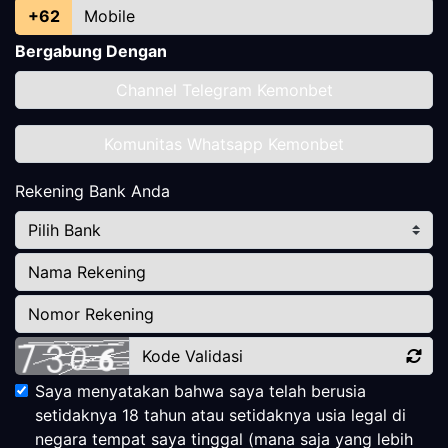
+62
Bergabung Dengan
Channel Telegram Kemonbet
Komunitas Whatsapp Kemonbet
Rekening Bank Anda
Saya menyatakan bahwa saya telah berusia
setidaknya 18 tahun atau setidaknya usia legal di
negara tempat saya tinggal (mana saja yang lebih